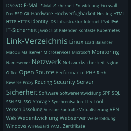
E-Mail
DSGVO
Firewall
E-Mail-Sicherheit
Entwicklung
Hardware
Hochverfügbarkeit
FreeBSD
Git
Hosting
HTML
Identity
HTTP
HTTPS
IDS
Infrastruktur
Internet
IPv4
IPv6
IT-Sicherheit
JavaScript
Kalender
Kontakte
Kubernetes
Link-Verzeichnis
Linux
Load Balancer
Monitoring
MacOS
Mailserver
Microservices
Microsoft
Netzwerk
Netzwerksicherheit
Nameserver
Nginx
Open Source
Performance
PHP
Office
Recht
Security
Server
Routing
Reverse Proxy
Sicherheit
Software
SPF
SQL
Softwareentwicklung
Storage
TLS
Tool
SSH
SSL
SSO
Synchronisation
Verschlüsselung
VPN
Versionskontrolle
Virtualisierung
Webentwicklung
Webserver
Web
Weiterbildung
Windows
Zertifikate
WireGuard
YAML