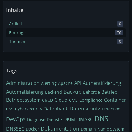
Inhalte
Artikel
0
Einträge
76
Themen
0
Tags
Administration
API
Authentifizierung
Alerting
Apache
Backup
Automatisierung
Betrieb
Backend
Behörde
Betriebssystem
Cloud
Container
CI/CD
CMS
Compliance
Datenschutz
Datenbank
CSS
Cybersecurity
Detection
DNS
DevOps
DKIM
DMARC
Diagnose
Dienste
Dokumentation
DNSSEC
Docker
Domain Name System