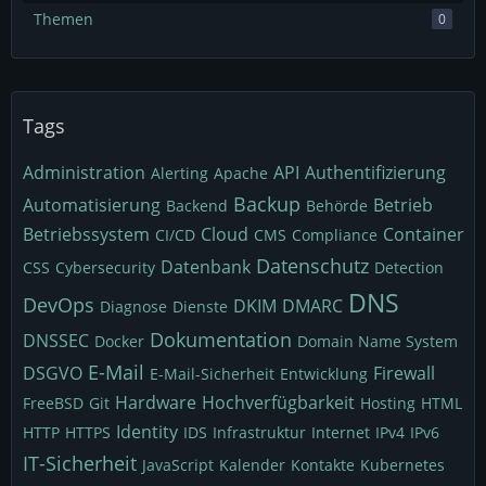
Themen
0
Tags
Administration
API
Authentifizierung
Alerting
Apache
Backup
Automatisierung
Betrieb
Backend
Behörde
Betriebssystem
Cloud
Container
CI/CD
CMS
Compliance
Datenschutz
Datenbank
CSS
Cybersecurity
Detection
DNS
DevOps
DKIM
DMARC
Diagnose
Dienste
Dokumentation
DNSSEC
Docker
Domain Name System
E-Mail
DSGVO
Firewall
E-Mail-Sicherheit
Entwicklung
Hardware
Hochverfügbarkeit
FreeBSD
Git
Hosting
HTML
Identity
HTTP
HTTPS
IDS
Infrastruktur
Internet
IPv4
IPv6
IT-Sicherheit
JavaScript
Kalender
Kontakte
Kubernetes