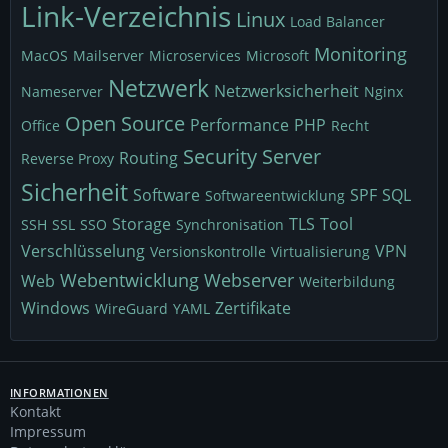
Link-Verzeichnis
Linux
Load Balancer
Monitoring
MacOS
Mailserver
Microservices
Microsoft
Netzwerk
Netzwerksicherheit
Nameserver
Nginx
Open Source
Performance
PHP
Office
Recht
Security
Server
Routing
Reverse Proxy
Sicherheit
Software
SPF
SQL
Softwareentwicklung
Storage
TLS
Tool
SSH
SSL
SSO
Synchronisation
Verschlüsselung
VPN
Versionskontrolle
Virtualisierung
Webentwicklung
Webserver
Web
Weiterbildung
Windows
Zertifikate
WireGuard
YAML
INFORMATIONEN
Kontakt
Impressum