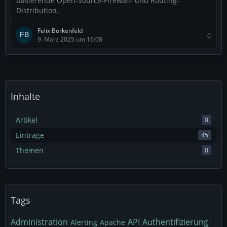
basierende Open-Source-Firewall- und Routing-
Distribution.
Felix Borkenfeld
0
9. März 2025 um 16:08
Inhalte
Artikel
0
Einträge
45
Themen
0
Tags
Administration
API
Authentifizierung
Alerting
Apache