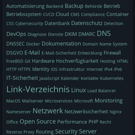
Backup
Automatisierung
Betrieb
Backend
Behörde
Betriebssystem
Cloud
Container
CI/CD
CMS
Compliance
Datenschutz
Datenbank
CSS
Cybersecurity
Detection
DNS
DevOps
DKIM
DMARC
Diagnose
Dienste
Dokumentation
DNSSEC
Docker
Domain Name System
E-Mail
DSGVO
Firewall
E-Mail-Sicherheit
Entwicklung
Hardware
Hochverfügbarkeit
FreeBSD
Git
Hosting
HTML
Identity
HTTP
HTTPS
IDS
Infrastruktur
Internet
IPv4
IPv6
IT-Sicherheit
JavaScript
Kalender
Kontakte
Kubernetes
Link-Verzeichnis
Linux
Load Balancer
Monitoring
MacOS
Mailserver
Microservices
Microsoft
Netzwerk
Netzwerksicherheit
Nameserver
Nginx
Open Source
Performance
PHP
Office
Recht
Security
Server
Routing
Reverse Proxy