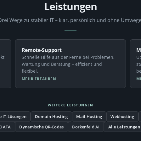
Leistungen
Drei Wege zu stabiler IT – klar, persönlich und ohne Umwege
Remote-Support
M
ekt
Schnelle Hilfe aus der Ferne bei Problemen,
Up
Wartung und Beratung – effizient und
st
flexibel.
be
MEHR ERFAHREN
M
WEITERE LEISTUNGEN
le IT-Lösungen
Domain-Hosting
Mail-Hosting
Webhosting
 DATA
Dynamische QR-Codes
Borkenfeld AI
Alle Leistungen