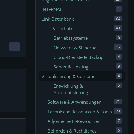
INTERNAL
1
Link Datenbank
32
IT & Technik
43
Betriebssysteme
6
Netzwerk & Sicherheit
15
Cloud-Dienste & Backup
4
Server & Hosting
9
Virtualisierung & Container
4
Entwicklung &
5
Automatisierung
Software & Anwendungen
21
Technische Ressourcen & Tools
28
Allgemeine IT-Ressourcen
7
Behörden & Rechtliches
6