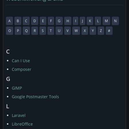
A
B
C
D
E
F
G
H
I
J
K
L
M
N
O
P
Q
R
S
T
U
V
W
X
Y
Z
#
C
Can I Use
Composer
G
GIMP
Google Postmaster Tools
L
Laravel
LibreOffice