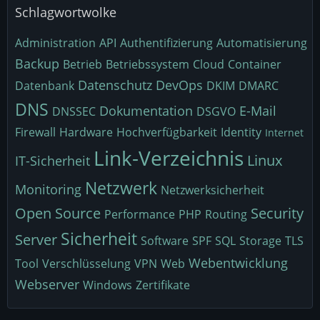
Schlagwortwolke
Administration
API
Authentifizierung
Automatisierung
Backup
Betrieb
Betriebssystem
Cloud
Container
Datenschutz
DevOps
Datenbank
DKIM
DMARC
DNS
Dokumentation
E-Mail
DNSSEC
DSGVO
Firewall
Hardware
Hochverfügbarkeit
Identity
Internet
Link-Verzeichnis
Linux
IT-Sicherheit
Netzwerk
Monitoring
Netzwerksicherheit
Open Source
Security
Performance
PHP
Routing
Sicherheit
Server
Software
SPF
SQL
Storage
TLS
Webentwicklung
Tool
Verschlüsselung
VPN
Web
Webserver
Windows
Zertifikate