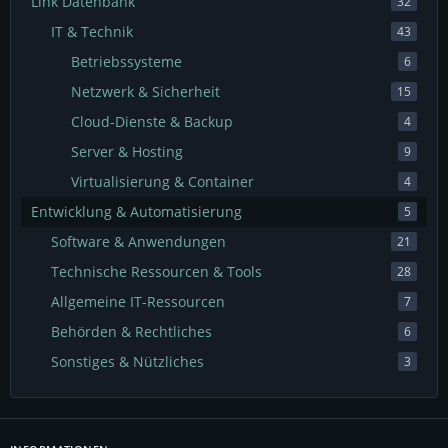
Link Datenbank
32
IT & Technik
43
Betriebssysteme
6
Netzwerk & Sicherheit
15
Cloud-Dienste & Backup
4
Server & Hosting
9
Virtualisierung & Container
4
Entwicklung & Automatisierung
5
Software & Anwendungen
21
Technische Ressourcen & Tools
28
Allgemeine IT-Ressourcen
7
Behörden & Rechtliches
6
Sonstiges & Nützliches
3