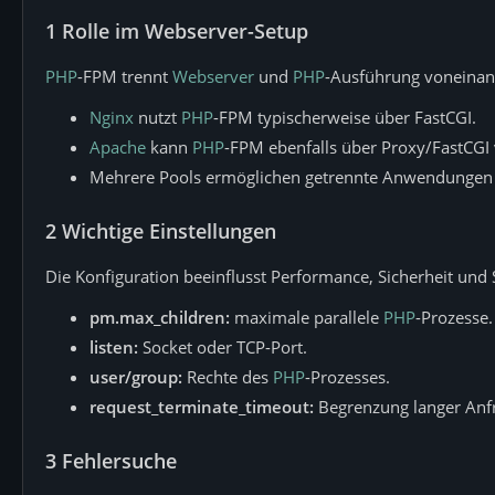
1
Rolle im Webserver-Setup
PHP
-FPM trennt
Webserver
und
PHP
-Ausführung voneinan
Nginx
nutzt
PHP
-FPM typischerweise über FastCGI.
Apache
kann
PHP
-FPM ebenfalls über Proxy/FastCGI
Mehrere Pools ermöglichen getrennte Anwendungen 
2
Wichtige Einstellungen
Die Konfiguration beeinflusst Performance, Sicherheit und St
pm.max_children:
maximale parallele
PHP
-Prozesse.
listen:
Socket oder TCP-Port.
user/group:
Rechte des
PHP
-Prozesses.
request_terminate_timeout:
Begrenzung langer Anf
3
Fehlersuche