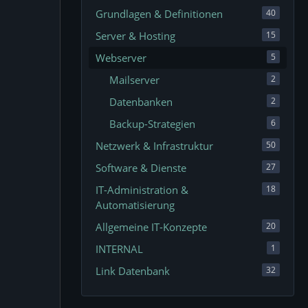
Grundlagen & Definitionen
40
Server & Hosting
15
Webserver
5
Mailserver
2
Datenbanken
2
Backup-Strategien
6
Netzwerk & Infrastruktur
50
Software & Dienste
27
IT-Administration &
18
Automatisierung
Allgemeine IT-Konzepte
20
INTERNAL
1
Link Datenbank
32