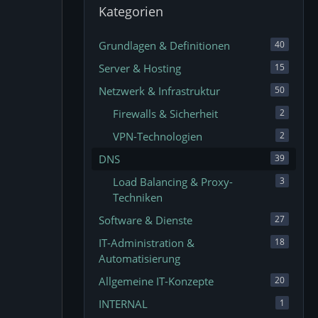
Kategorien
Grundlagen & Definitionen
40
Server & Hosting
15
Netzwerk & Infrastruktur
50
Firewalls & Sicherheit
2
VPN-Technologien
2
DNS
39
Load Balancing & Proxy-
3
Techniken
Software & Dienste
27
IT-Administration &
18
Automatisierung
Allgemeine IT-Konzepte
20
INTERNAL
1