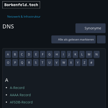
Netzwerk & Infrastruktur
DNS
Synonyme
Alle als gelesen markieren
A
B
C
D
E
F
G
H
I
J
K
L
M
N
O
P
Q
R
S
T
U
V
W
X
Y
Z
#
A
A-Record
AAAA Record
AFSDB-Record