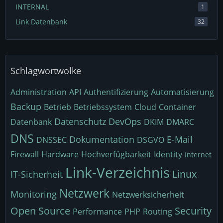
INTERNAL
1
Link Datenbank
32
Schlagwortwolke
Administration
API
Authentifizierung
Automatisierung
Backup
Betrieb
Betriebssystem
Cloud
Container
Datenschutz
DevOps
Datenbank
DKIM
DMARC
DNS
Dokumentation
E-Mail
DNSSEC
DSGVO
Firewall
Hardware
Hochverfügbarkeit
Identity
Internet
Link-Verzeichnis
Linux
IT-Sicherheit
Netzwerk
Monitoring
Netzwerksicherheit
Open Source
Security
Performance
PHP
Routing