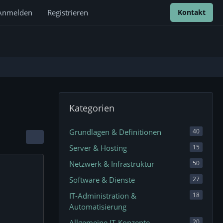
Anmelden
Registrieren
Kontakt
Kategorien
Grundlagen & Definitionen
40
Server & Hosting
15
Netzwerk & Infrastruktur
50
Software & Dienste
27
IT-Administration &
18
Automatisierung
Allgemeine IT-Konzepte
20