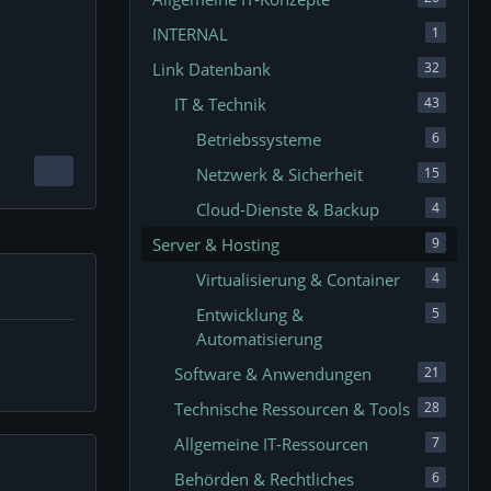
INTERNAL
1
Link Datenbank
32
IT & Technik
43
Betriebssysteme
6
Netzwerk & Sicherheit
15
Cloud-Dienste & Backup
4
Server & Hosting
9
Virtualisierung & Container
4
Entwicklung &
5
Automatisierung
Software & Anwendungen
21
Technische Ressourcen & Tools
28
Allgemeine IT-Ressourcen
7
Behörden & Rechtliches
6