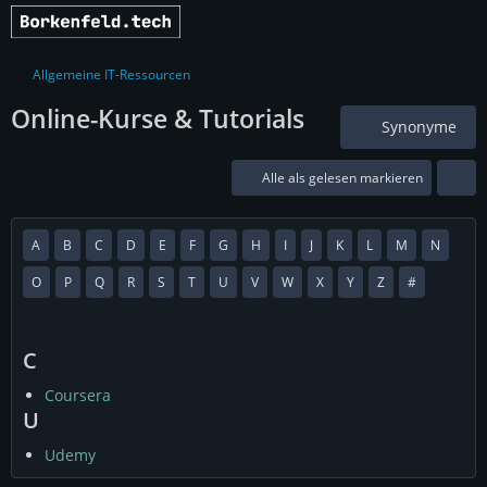
Allgemeine IT-Ressourcen
Online-Kurse & Tutorials
Synonyme
Alle als gelesen markieren
A
B
C
D
E
F
G
H
I
J
K
L
M
N
O
P
Q
R
S
T
U
V
W
X
Y
Z
#
C
Coursera
U
Udemy