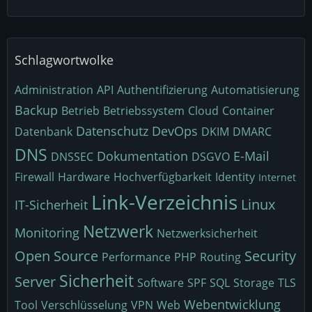
Schlagwortwolke
Administration
API
Authentifizierung
Automatisierung
Backup
Betrieb
Betriebssystem
Cloud
Container
Datenschutz
DevOps
Datenbank
DKIM
DMARC
DNS
Dokumentation
E-Mail
DNSSEC
DSGVO
Firewall
Hardware
Hochverfügbarkeit
Identity
Internet
Link-Verzeichnis
Linux
IT-Sicherheit
Netzwerk
Monitoring
Netzwerksicherheit
Open Source
Security
Performance
PHP
Routing
Sicherheit
Server
Software
SPF
SQL
Storage
TLS
Webentwicklung
Tool
Verschlüsselung
VPN
Web