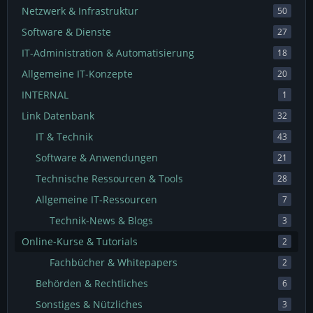
Netzwerk & Infrastruktur
50
Software & Dienste
27
IT-Administration & Automatisierung
18
Allgemeine IT-Konzepte
20
INTERNAL
1
Link Datenbank
32
IT & Technik
43
Software & Anwendungen
21
Technische Ressourcen & Tools
28
Allgemeine IT-Ressourcen
7
Technik-News & Blogs
3
Online-Kurse & Tutorials
2
Fachbücher & Whitepapers
2
Behörden & Rechtliches
6
Sonstiges & Nützliches
3